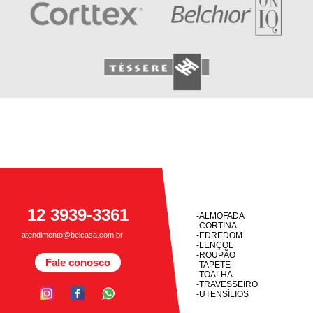
12 3939-3361
-ALMOFADA
-CORTINA
atendimento@belcasa.com br
-EDREDOM
-LENÇOL
-ROUPÃO
Fale conosco
-TAPETE
-TOALHA
-TRAVESSEIRO
-UTENSÍLIOS