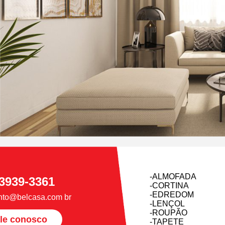
-ALMOFADA
 3939-3361
-CORTINA
-EDREDOM
nto@belcasa.com br
-LENÇOL
-ROUPÃO
le conosco
-TAPETE